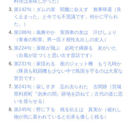
料理は美味しかった）
第142句：ダムの崖 閻魔に会えず 無事帰還（良
く止まった。と今でも不思議です。何かに守られ
た。）
第186句：風爽やか 実用車の友は 汗びしょり
（青春の勲章。男一匹ド根性丸出しの友人）
第224句：屋根が飛ぶ 必死で縄握る 友がいた
（台風が近づくと思い出す昔話です）
第231句：家揺れる 夜のジェット機 もう九時か
（隊員も戦闘機も少ない中で島国を守るのは大変な
苦労です）
第241句：寂しすぎ 忘れ去られた 古関跡（宮城
県利府町『勿来の関』跡地を訪ねて：古代の道に思
いを巡らせる）
第245句：野に下る 残る伝えは 真実か（破れし
物が民に慕われていると伝承も優しく残る）