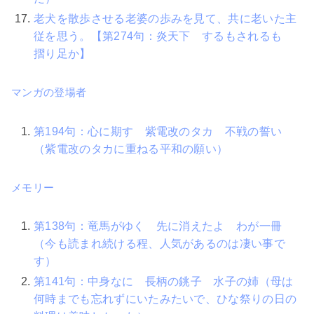
老犬を散歩させる老婆の歩みを見て、共に老いた主
従を思う。【第274句：炎天下 するもされるも
摺り足か】
マンガの登場者
第194句：心に期す 紫電改のタカ 不戦の誓い
（紫電改のタカに重ねる平和の願い）
メモリー
第138句：竜馬がゆく 先に消えたよ わが一冊
（今も読まれ続ける程、人気があるのは凄い事で
す）
第141句：中身なに 長柄の銚子 水子の姉（母は
何時までも忘れずにいたみたいで、ひな祭りの日の