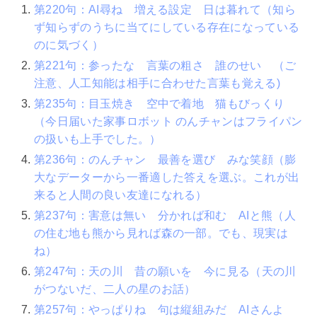
第220句：AI尋ね 増える設定 日は暮れて（知ら
ず知らずのうちに当てにしている存在になっている
のに気づく）
第221句：参ったな 言葉の粗さ 誰のせい （ご
注意、人工知能は相手に合わせた言葉も覚える)
第235句：目玉焼き 空中で着地 猫もびっくり
（今日届いた家事ロボット のんチャンはフライパン
の扱いも上手でした。）
第236句：のんチャン 最善を選び みな笑顔（膨
大なデーターから一番適した答えを選ぶ。これが出
来ると人間の良い友達になれる）
第237句：害意は無い 分かれば和む AIと熊（人
の住む地も熊から見れば森の一部。でも、現実は
ね）
第247句：天の川 昔の願いを 今に見る（天の川
がつないだ、二人の星のお話）
第257句：やっぱりね 句は縦組みだ AIさんよ