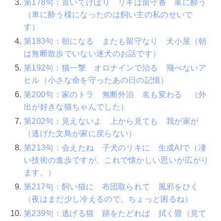
第178句：置いてけぼり リキは留守番 車に酔う
（車に酔う様になったのは飼い主の私のせいで
す）
第183句：朝になる またも留守なり 犬小屋（朝
は無断散歩でいない迷犬のお話です）
第192句：猫一撃 オロナインで治る 飛べないア
ヒル（小さな命を守ったあの日の記憶）
第200句：家のトラ 無断外泊 名も変わる （外
出が好きな猫ちゃんでした）
第202句：見えないよ 上から見ても 我が家が
（逃げた文鳥が家に戻らない）
第213句：会えたね 子犬のリキに 生成AIで（凄
い技術の進歩ですが、これで懐かしい思いが広がり
ます。）
第217句：飼い猫に 布団取られて 風邪をひく
（夜はまだ少し冷えるので、ちょっと困るね）
第239句：逃げる猫 跡をたどれば 拭く畳（見て