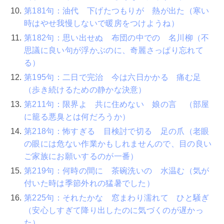
第181句：油代 下げたつもりが 熱が出た（寒い
時はやせ我慢しないで暖房をつけようね）
第182句：思い出せぬ 布団の中での 名川柳（不
思議に良い句が浮かぶのに、奇麗さっぱり忘れて
る）
第195句：二日で完治 今は六日かかる 痛む足
（歩き続けるための静かな決意）
第211句：限界よ 共に住めない 娘の言 （部屋
に籠る悪臭とは何だろうか）
第218句：怖すぎる 目検討で切る 足の爪（老眼
の眼には危ない作業かもしれませんので、目の良い
ご家族にお願いするのが一番）
第219句：何時の間に 茶碗洗いの 水温む（気が
付いた時は季節外れの猛暑でした）
第225句：それたかな 窓まわり濡れて ひと騒ぎ
（安心しすぎて降り出したのに気づくのが遅かっ
た）