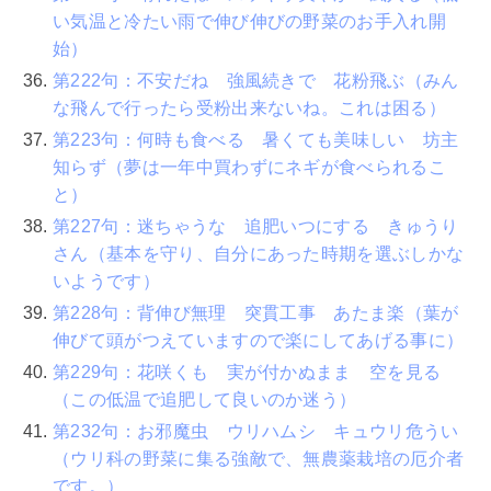
い気温と冷たい雨で伸び伸びの野菜のお手入れ開
始）
第222句：不安だね 強風続きで 花粉飛ぶ（みん
な飛んで行ったら受粉出来ないね。これは困る）
第223句：何時も食べる 暑くても美味しい 坊主
知らず（夢は一年中買わずにネギが食べられるこ
と）
第227句：迷ちゃうな 追肥いつにする きゅうり
さん（基本を守り、自分にあった時期を選ぶしかな
いようです）
第228句：背伸び無理 突貫工事 あたま楽（葉が
伸びて頭がつえていますので楽にしてあげる事に）
第229句：花咲くも 実が付かぬまま 空を見る
（この低温で追肥して良いのか迷う）
第232句：お邪魔虫 ウリハムシ キュウリ危うい
（ウリ科の野菜に集る強敵で、無農薬栽培の厄介者
です。）