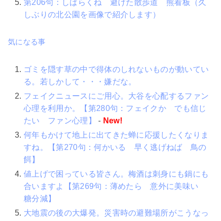
第206句：しばらくね 避けた散歩道 熊看板（久
しぶりの北公園を画像で紹介します）
気になる事
ゴミを隠す草の中で得体のしれないものが動いてい
る。若しかして・・・嫌だな。
フェイクニュースにご用心。大谷を心配するファン
心理を利用か。【第280句：フェイクか でも信じ
たい ファン心理】
-
New!
何年もかけて地上に出てきた蝉に応援したくなりま
すね。【第270句：何かいる 早く逃げねば 鳥の
餌】
値上げで困っている皆さん。梅酒は刺身にも鍋にも
合いますよ【第269句：薄めたら 意外に美味い
糖分減】
大地震の後の大爆発。災害時の避難場所がこうなっ