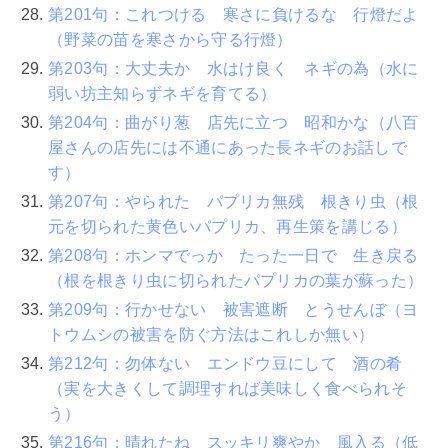
第201句：これつける 寒さに負けるな 行燈だよ
（野菜の苗を寒さから守る行燈）
第203句：大丈夫か 水はけ良く ネギの為（水に
弱い坊主知らずネギを育てる）
第204句：曲がり葱 店先に立つ 昭和かな（八百
屋さんの店先には不通にあった長ネギのお話しで
す）
第207句：やられた パプリカ無残 根きり虫（根
元を切られた黄色いパプリカ、再生策を講じる）
第208句：ホンマでっか たった一日で 生き戻る
（根を根きり虫に切られたパプリカの葉が蘇った）
第209句：行かせない 被害遮断 とうせんぼ（ヨ
トウムシの被害を防ぐ方法はこれしか無い）
第212句：勿体ない エンドウ豆にして 酒の肴
（実を大きくして調理すれば美味しく食べられそ
う）
第216句：晴れたね スッキリ爽やか 風入る（低