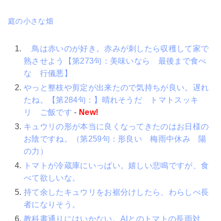
庭の小さな畑
鳥は赤いのが好き。赤みが刺したら収穫して家で
熟させよう【第273句：美味いなら 最後まで食べ
な 行儀悪】
やっと整枝や剪定が出来たので気持ちが良い。遅れ
たね。【第284句：】晴れそうだ トマトスッキ
リ ご飯です
-
New!
キュウリの形が本当に良くなってきたのはお日様の
お陰ですね。（第259句：形良い 梅雨中休み 陽
の力）
トマトが冷蔵庫にいっぱい。嬉しい悲鳴ですが、食
べて欲しいな。
持て余したキュウリをお裾分けしたら、わらしべ長
者になりそう。
教科書通りにはいかない。AIとのトマトの長雨対