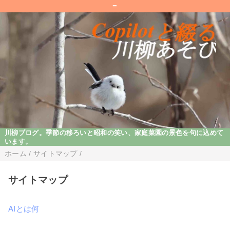
=
川柳ブログ。季節の移ろいと昭和の笑い、家庭菜園の景色を句に込めて
います。
ホーム
/
サイトマップ
/
サイトマップ
AIとは何