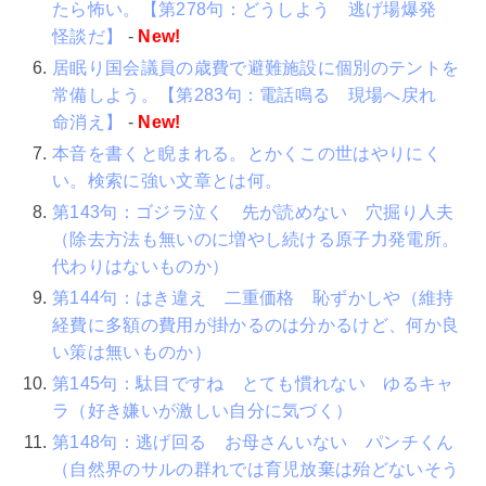
たら怖い。【第278句：どうしよう 逃げ場爆発
怪談だ】
-
New!
居眠り国会議員の歳費で避難施設に個別のテントを
常備しよう。【第283句：電話鳴る 現場へ戻れ
命消え】
-
New!
本音を書くと睨まれる。とかくこの世はやりにく
い。検索に強い文章とは何。
第143句：ゴジラ泣く 先が読めない 穴掘り人夫
（除去方法も無いのに増やし続ける原子力発電所。
代わりはないものか）
第144句：はき違え 二重価格 恥ずかしや（維持
経費に多額の費用が掛かるのは分かるけど、何か良
い策は無いものか）
第145句：駄目ですね とても慣れない ゆるキャ
ラ（好き嫌いが激しい自分に気づく）
第148句：逃げ回る お母さんいない パンチくん
（自然界のサルの群れでは育児放棄は殆どないそう