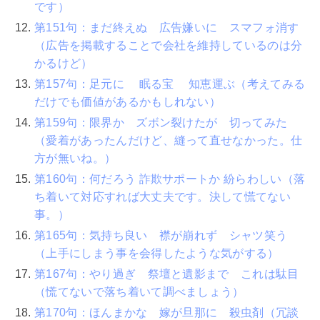
です）
第151句：まだ終えぬ 広告嫌いに スマフォ消す
（広告を掲載することで会社を維持しているのは分
かるけど）
第157句：足元に 眠る宝 知恵運ぶ（考えてみる
だけでも価値があるかもしれない）
第159句：限界か ズボン裂けたが 切ってみた
（愛着があったんだけど、縫って直せなかった。仕
方が無いね。）
第160句：何だろう 詐欺サポートか 紛らわしい（落
ち着いて対応すれば大丈夫です。決して慌てない
事。）
第165句：気持ち良い 襟が崩れず シャツ笑う
（上手にしまう事を会得したような気がする）
第167句：やり過ぎ 祭壇と遺影まで これは駄目
（慌てないで落ち着いて調べましょう）
第170句：ほんまかな 嫁が旦那に 殺虫剤（冗談