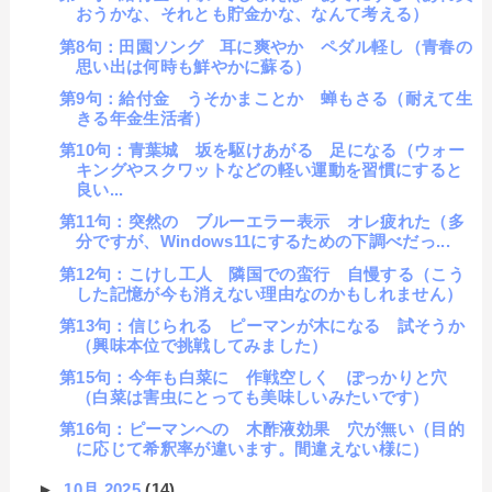
おうかな、それとも貯金かな、なんて考える）
第8句：田園ソング 耳に爽やか ペダル軽し（青春の
思い出は何時も鮮やかに蘇る）
第9句：給付金 うそかまことか 蝉もさる（耐えて生
きる年金生活者）
第10句：青葉城 坂を駆けあがる 足になる（ウォー
キングやスクワットなどの軽い運動を習慣にすると
良い...
第11句：突然の ブルーエラー表示 オレ疲れた（多
分ですが、Windows11にするための下調べだっ...
第12句：こけし工人 隣国での蛮行 自慢する（こう
した記憶が今も消えない理由なのかもしれません）
第13句：信じられる ピーマンが木になる 試そうか
（興味本位で挑戦してみました）
第15句：今年も白菜に 作戦空しく ぽっかりと穴
（白菜は害虫にとっても美味しいみたいです）
第16句：ピーマンへの 木酢液効果 穴が無い（目的
に応じて希釈率が違います。間違えない様に）
►
10月 2025
(14)