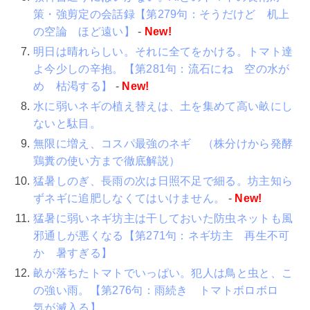
策・強剪定の会話録【第279句：そうだけど 机上
の空論 ほど遠い】
-
New!
明日は晴れらしい。それに全てをかける。トマト達
よ今少しの辛抱。【第281句：流石にね 空の水が
め 枯渇する】
-
New!
水に弱いネギの植え替えは、土を集めて高い畝にし
ないと駄目。
無限に増え、コスパ最強のネギ （株分けから発酵
鶏糞の使い方まで徹底解説）
猛暑しのぎ、長雨の次は日照不足で細る。坊主知ら
ずネギに追肥しなくてはいけません。
-
New!
猛暑に弱いネギ坊主は干しておいた防虫ネットも風
邪通しが悪くなる【第271句：ネギ坊主 再生不可
か 暑すぎる】
畝が落ちたトマトでいっぱい。犯人は鳥と虫と、こ
の強い雨。【第276句：雨続き トマトボロボロ
気が滅入る】