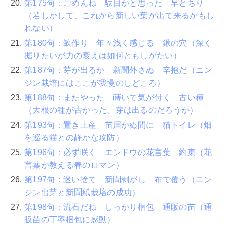
第175句：ごめんね 駄目かと思った 早とちり
（若しかして、これから新しい葉が出て来るかもし
れない）
第180句：畝作り 年々浅く感じる 鍬の穴（深く
掘りたいが力の衰えは如何ともしがたい）
第187句：芽が出るか 新聞外さぬ 辛抱だ（ニン
ジン栽培にはここが我慢のしどころ）
第188句：またやった 蒔いて気が付く 古い種
（大根の種が古かった。芽は出るのだろうか）
第193句：置き土産 苗届かぬ間に 猫トイレ（畑
を巡る猫との静かな攻防）
第196句：必ず咲く エンドウの花言葉 約束（花
言葉が教える春のロマン）
第197句：迷い捨て 新聞剥がし 布で覆う（ニン
ジン出芽と新聞紙栽培の成功）
第198句：流石だね しっかり梱包 通販の苗（通
販苗の丁寧梱包に感動）