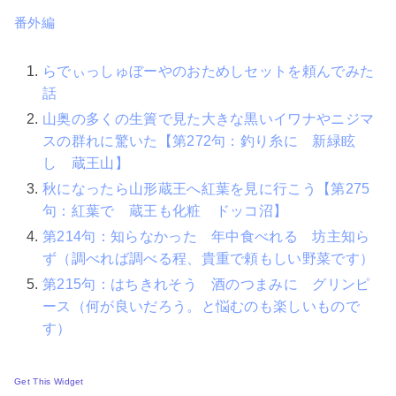
番外編
らでぃっしゅぼーやのおためしセットを頼んでみた
話
山奥の多くの生簀で見た大きな黒いイワナやニジマ
スの群れに驚いた【第272句：釣り糸に 新緑眩
し 蔵王山】
秋になったら山形蔵王へ紅葉を見に行こう【第275
句：紅葉で 蔵王も化粧 ドッコ沼】
第214句：知らなかった 年中食べれる 坊主知ら
ず（調べれば調べる程、貴重で頼もしい野菜です）
第215句：はちきれそう 酒のつまみに グリンピ
ース（何が良いだろう。と悩むのも楽しいもので
す）
Get This Widget