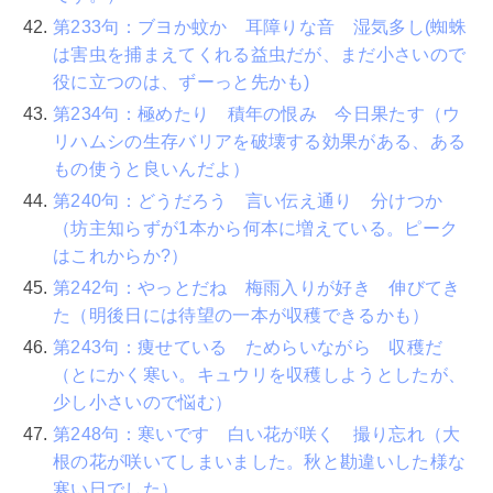
第233句：ブヨか蚊か 耳障りな音 湿気多し(蜘蛛
は害虫を捕まえてくれる益虫だが、まだ小さいので
役に立つのは、ずーっと先かも)
第234句：極めたり 積年の恨み 今日果たす（ウ
リハムシの生存バリアを破壊する効果がある、ある
もの使うと良いんだよ）
第240句：どうだろう 言い伝え通り 分けつか
（坊主知らずが1本から何本に増えている。ピーク
はこれからか?）
第242句：やっとだね 梅雨入りが好き 伸びてき
た（明後日には待望の一本が収穫できるかも）
第243句：痩せている ためらいながら 収穫だ
（とにかく寒い。キュウリを収穫しようとしたが、
少し小さいので悩む）
第248句：寒いです 白い花が咲く 撮り忘れ（大
根の花が咲いてしまいました。秋と勘違いした様な
寒い日でした）