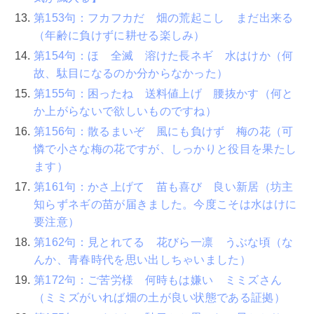
第153句：フカフカだ 畑の荒起こし まだ出来る
（年齢に負けずに耕せる楽しみ）
第154句：ほゞ全滅 溶けた長ネギ 水はけか（何
故、駄目になるのか分からなかった）
第155句：困ったね 送料値上げ 腰抜かす（何と
か上がらないで欲しいものですね）
第156句：散るまいぞ 風にも負けず 梅の花（可
憐で小さな梅の花ですが、しっかりと役目を果たし
ます）
第161句：かさ上げて 苗も喜び 良い新居（坊主
知らずネギの苗が届きました。今度こそは水はけに
要注意）
第162句：見とれてる 花びら一凛 うぶな頃（な
んか、青春時代を思い出しちゃいました）
第172句：ご苦労様 何時もは嫌い ミミズさん
（ミミズがいれば畑の土が良い状態である証拠）