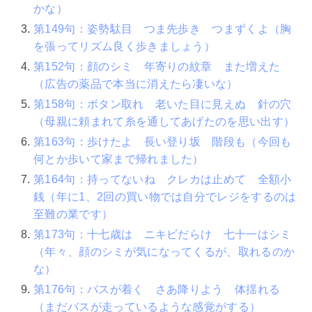
かな）
第149句：姿勢駄目 つま先歩き つまずくよ（胸
を張ってリズム良く歩きましょう）
第152句：顔のシミ 年寄りの紋章 また増えた
（広告の薬品で本当に消えたら凄いな）
第158句：ボタン取れ 老いた目に見えぬ 針の穴
（母親に頼まれて糸を通してあげたのを思い出す）
第163句：歩けたよ 長い登り坂 階段も（今回も
何とか歩いて家まで帰れました）
第164句：持ってないね クレカは止めて 全額小
銭（年に1、2回の買い物では自分でレジをするのは
至難の業です）
第173句：十七歳は ニキビだらけ 七十一はシミ
（年々、顔のシミが気になってくるが、取れるのか
な）
第176句：バスが着く さあ降りよう 体揺れる
（まだバスが走っているような感覚がする）