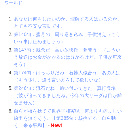
ワールド
あなたは何をしたいのか、理解する人はいるのか、
とても不安な言動です。
第140句：蜜月の 周り巻き込み 子供消え（こう
いう事は止めましょう）
第147句：残念だ 高い放映権 夢奪う （こうい
う放送はお金がかかるのは分かるけど、子供が可哀
そう）
第174句：ばっちりだね 石器人似合う あの人は
（もう少し、違う言い方をして欲しいな）
第246句：流石だね 追い付いてきた 真打登場
（彼が追ってきましたね。今年の大リーグは目が離
せません）
自らが核を捨てて世界平和実現。何よりも痛ましい
紛争を無くそう。【第285句：核捨てる 自ら動
く 来る平和】
-
New!