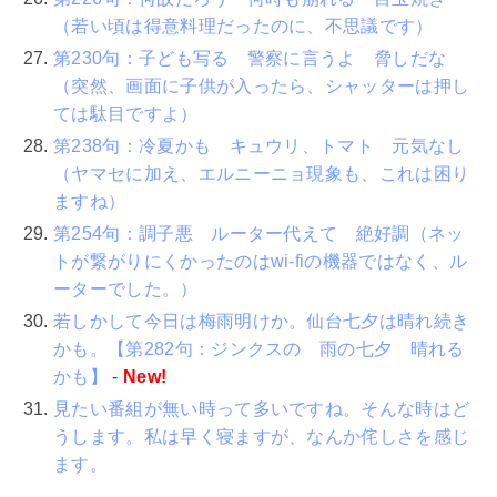
（若い頃は得意料理だったのに、不思議です）
第230句：子ども写る 警察に言うよ 脅しだな
（突然、画面に子供が入ったら、シャッターは押し
ては駄目ですよ）
第238句：冷夏かも キュウリ、トマト 元気なし
（ヤマセに加え、エルニーニョ現象も、これは困り
ますね）
第254句：調子悪 ルーター代えて 絶好調（ネッ
トが繋がりにくかったのはwi-fiの機器ではなく、ル
ーターでした。）
若しかして今日は梅雨明けか。仙台七夕は晴れ続き
かも。【第282句：ジンクスの 雨の七夕 晴れる
かも】
-
New!
見たい番組が無い時って多いですね。そんな時はど
うします。私は早く寝ますが、なんか侘しさを感じ
ます。