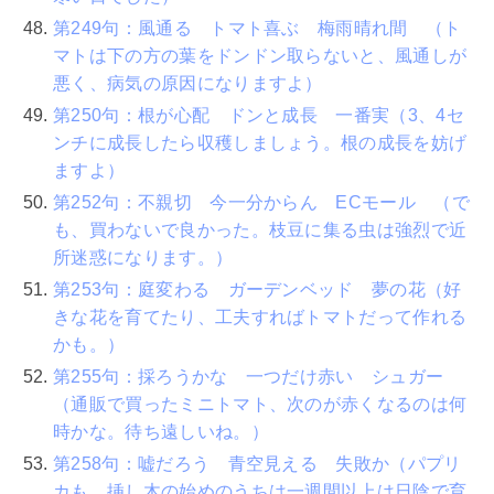
第249句：風通る トマト喜ぶ 梅雨晴れ間 （ト
マトは下の方の葉をドンドン取らないと、風通しが
悪く、病気の原因になりますよ）
第250句：根が心配 ドンと成長 一番実（3、4セ
ンチに成長したら収穫しましょう。根の成長を妨げ
ますよ）
第252句：不親切 今一分からん ECモール （で
も、買わないで良かった。枝豆に集る虫は強烈で近
所迷惑になります。）
第253句：庭変わる ガーデンベッド 夢の花（好
きな花を育てたり、工夫すればトマトだって作れる
かも。）
第255句：採ろうかな 一つだけ赤い シュガー
（通販で買ったミニトマト、次のが赤くなるのは何
時かな。待ち遠しいね。）
第258句：嘘だろう 青空見える 失敗か（パプリ
カも、挿し木の始めのうちは一週間以上は日陰で育