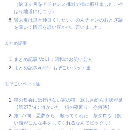
（約３ヶ月をアドセンス挑戦で棒に振りました。や
はり地道に行こう）
賢太君は鬼と仲良くしたい。のんチャンのおとぎ話
を聞いて情景を思い浮かべ、言いました。
まとめ記事
まとめ記事 Vol.1：昭和のお笑い芸人
まとめ記事vol.2：もぞこいペット達
もぞこいペット達
猫の集会には行けない家の猫。寂しさ紛らす我が足
【第277句：何かいた 猫の夜回り 今何時】
第177句：悪夢から 救ってくれた 茶タロウ（飼
い猫がこんな事をしてくれるなんてビックリ）