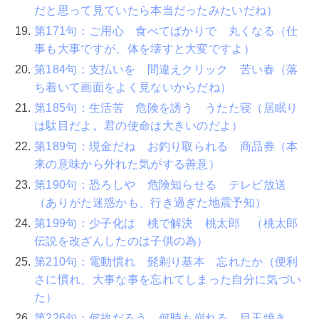
だと思って見ていたら本当だったみたいだね）
第171句：ご用心 食べてばかりで 丸くなる（仕
事も大事ですが、体を壊すと大変ですよ）
第184句：支払いを 間違えクリック 苦い春（落
ち着いて画面をよく見ないからだね）
第185句：生活苦 危険を誘う うたた寝（居眠り
は駄目だよ。君の使命は大きいのだよ）
第189句：現金だね お釣り取られる 商品券（本
来の意味から外れた気がする善意）
第190句：恐ろしや 危険知らせる テレビ放送
（ありがた迷惑かも、行き過ぎた地震予知）
第199句：少子化は 桃で解決 桃太郎 （桃太郎
伝説を改ざんしたのは子供の為）
第210句：電動慣れ 髭剃り基本 忘れたか（便利
さに慣れ、大事な事を忘れてしまった自分に気づい
た）
第226句：何故だろう 何時も崩れる 目玉焼き