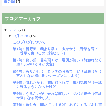
番外編
(7)
ブログ アーカイブ
▼
2025
(71)
▼
9月 2025
(15)
このブログについて
第1句：新野菜 我より早く 虫が食う（野菜を育て、
一番早く食べるのは誰だろう）
第2句：狭い畑 苗を頂くが 場所が無い（前触れなく
頂くとやりくりが大変）
第4句：ありがとう ロッテのお陰で ビリ回避（そう
言われない様に良いシーズンにしよう）
第5句：慣れたかも 布団取られて 風邪気味だ（一緒
に寝るようになったけど）
第6句：うるさいが 去れば寂しい ツバメ親子（何故
か気になる間借り人）
第7句：給付金 聞いてしまえば あてにする（あれ買