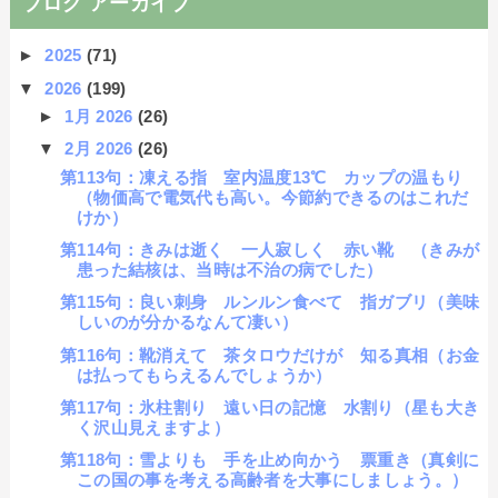
ブログ アーカイブ
►
2025
(71)
▼
2026
(199)
►
1月 2026
(26)
▼
2月 2026
(26)
第113句：凍える指 室内温度13℃ カップの温もり
（物価高で電気代も高い。今節約できるのはこれだ
けか）
第114句：きみは逝く 一人寂しく 赤い靴 （きみが
患った結核は、当時は不治の病でした）
第115句：良い刺身 ルンルン食べて 指ガブリ（美味
しいのが分かるなんて凄い）
第116句：靴消えて 茶タロウだけが 知る真相（お金
は払ってもらえるんでしょうか）
第117句：氷柱割り 遠い日の記憶 水割り（星も大き
く沢山見えますよ）
第118句：雪よりも 手を止め向かう 票重き（真剣に
この国の事を考える高齢者を大事にしましょう。）