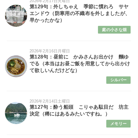
2026年2月17日火曜日
第129句：外しちゃえ 季節に慣れろ サヤ
エンドウ（防寒用の不織布を外しましたが、
早かったかな）
庭の小さな畑
2026年2月16日月曜日
第128句：昼前に かみさんお出かけ 麵ゆ
でる（本当はお昼ご飯を用意してから出かけ
て欲しいんだけどな）
シルバー
2026年2月14日土曜日
第127句：酔う船頭 こりゃあ駄目だ 坊主
決定（稀にはあるみたいですね。）
メモリー