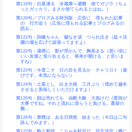
第119句：白菜凍る 冷蔵庫へ避難 捨てガジラ（ちょ
っとガッカリ。まさか捨てられるとはね。）
第120句／ブログみる特別版：広告に 埋もれた記事
の 行方追う（広告に埋もれる記事とブログみるの
読み...
第121句：詩織ちゃん 嘘なき涙 つられ泣き（益々活
躍の場を広げて頑張ってますよ）
第122句：湯煙に 影が浮かんで 胸高まる（若い頃に
いい友達と巡り合えると、将来が開ける、と言いま
すね）
第123句：今度こそ 日の目を見るか チャリロト（遊
びです。本気にならない）
第124句：土落とし 白き大根 三月ぶり（埋めて越冬
させると美味しくいただけますよ）
第125句：顔は売れても 油断大敵 大負けだ（普段が
大事ですね。それと流れに逆らうと負ける。選挙の
難...
第126句：禁煙は ある日突然 始まった（今日は二句
詠んでみます。）
第127句：酔う船頭 こりゃあ駄目だ 坊主決定（稀に