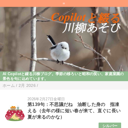
=
AI Copilotと綴る川柳ブログ。季節の移ろいと昭和の笑い、家庭菜園の
景色を句に込めています。
ホーム
/
2月 2026
/
2026年2月27日金曜日
第139句：不思議だね 油断した身の 指凍
える（去年の様に短い春が来て、直ぐに長い
夏が来るのかな）
シルバー