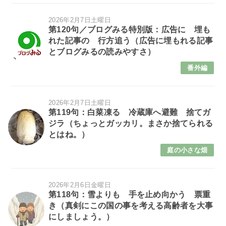
2026年2月7日土曜日
第120句／ブログみる特別版：広告に 埋も
れた記事の 行方追う（広告に埋もれる記事
とブログみるの読みやすさ）
番外編
2026年2月7日土曜日
第119句：白菜凍る 冷蔵庫へ避難 捨てガ
ジラ（ちょっとガッカリ。まさか捨てられる
とはね。）
庭の小さな畑
2026年2月6日金曜日
第118句：雪よりも 手を止め向かう 票重
き（真剣にこの国の事を考える高齢者を大事
にしましょう。）