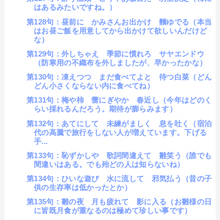
はあるみたいですね。）
第128句：昼前に かみさんお出かけ 麵ゆでる（本当
はお昼ご飯を用意してから出かけて欲しいんだけど
な）
第129句：外しちゃえ 季節に慣れろ サヤエンドウ
（防寒用の不織布を外しましたが、早かったかな）
第130句：凍えつつ まだ食べてよと 待つ白菜（どん
どん小さくならない内に食べてね）
第131句：梅や柿 蕾にぎやか 春近し（今年はどのく
らい採れるんだろう。期待が膨らみます）
第132句：あてにして 未練がましく 息を吐く（宿泊
代の高騰で旅行をしない人が増えています。下げる
手...
第133句：恥ずかしや 歌詞間違えて 雛笑う（誰でも
間違いはある。でも殆どの人は知らないね）
第134句：ひいな遊び 水に流して 邪気払う（昔の子
供の生存率は低かったとか）
第135句：雛の夜 月も疲れて 影に入る（お雛様の日
に皆既月食が重なるのは極めて珍しい事です）