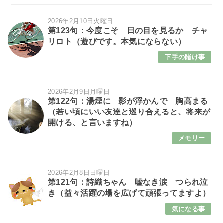
2026年2月10日火曜日
第123句：今度こそ 日の目を見るか チャ
リロト（遊びです。本気にならない）
下手の賭け事
2026年2月9日月曜日
第122句：湯煙に 影が浮かんで 胸高まる
（若い頃にいい友達と巡り合えると、将来が
開ける、と言いますね）
メモリー
2026年2月8日日曜日
第121句：詩織ちゃん 嘘なき涙 つられ泣
き（益々活躍の場を広げて頑張ってますよ）
気になる事