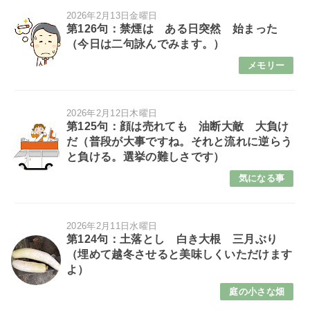
2026年2月13日金曜日
第126句：禁煙は ある日突然 始まった
（今日は二句詠んでみます。）
メモリー
2026年2月12日木曜日
第125句：顔は売れても 油断大敵 大負け
だ（普段が大事ですね。それと流れに逆らう
と負ける。選挙の難しさです）
気になる事
2026年2月11日水曜日
第124句：土落とし 白き大根 三月ぶり
（埋めて越冬させると美味しくいただけます
よ）
庭の小さな畑