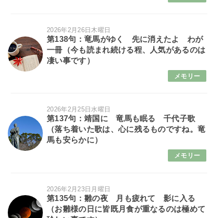
2026年2月26日木曜日
第138句：竜馬がゆく 先に消えたよ わが
一冊（今も読まれ続ける程、人気があるのは
凄い事です）
メモリー
2026年2月25日水曜日
第137句：靖国に 竜馬も眠る 千代子歌
（落ち着いた歌は、心に残るものですね。竜
馬も安らかに）
メモリー
2026年2月23日月曜日
第135句：雛の夜 月も疲れて 影に入る
（お雛様の日に皆既月食が重なるのは極めて