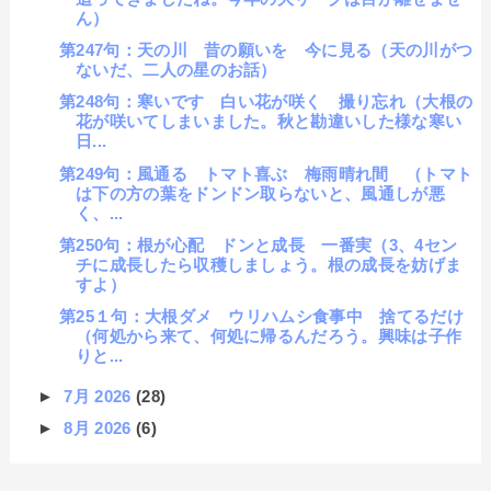
ん）
第247句：天の川 昔の願いを 今に見る（天の川がつ
ないだ、二人の星のお話）
第248句：寒いです 白い花が咲く 撮り忘れ（大根の
花が咲いてしまいました。秋と勘違いした様な寒い
日...
第249句：風通る トマト喜ぶ 梅雨晴れ間 （トマト
は下の方の葉をドンドン取らないと、風通しが悪
く、...
第250句：根が心配 ドンと成長 一番実（3、4セン
チに成長したら収穫しましょう。根の成長を妨げま
すよ）
第25１句：大根ダメ ウリハムシ食事中 捨てるだけ
（何処から来て、何処に帰るんだろう。興味は子作
りと...
►
7月 2026
(28)
►
8月 2026
(6)