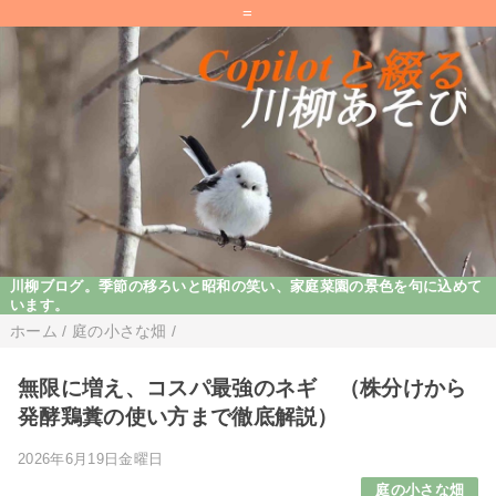
=
川柳ブログ。季節の移ろいと昭和の笑い、家庭菜園の景色を句に込めて
います。
ホーム
/
庭の小さな畑
/
無限に増え、コスパ最強のネギ （株分けから
発酵鶏糞の使い方まで徹底解説）
2026年6月19日金曜日
庭の小さな畑