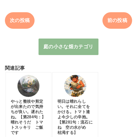
次の投稿
前の投稿
庭の小さな畑カテゴリ
関連記事
やっと整枝や剪定
明日は晴れらし
が出来たので気持
い。それに全てを
ちが良い。遅れた
かける。トマト達
ね。【第284句：】
よ今少しの辛抱。
晴れそうだ トマ
【第281句：流石に
トスッキリ ご飯
ね 空の水がめ
です
枯渇する】