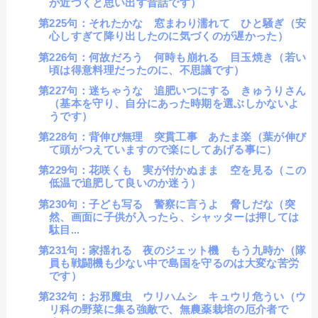
が近づくと思い出す昔話です）
第225句：それたかな 窓まわり濡れて ひと騒ぎ（安
心しすぎて降り出したのに気づくのが遅かった）
第226句：何故だろう 何時も崩れる 目玉焼き（若い
頃は得意料理だったのに、不思議です）
第227句：迷ちゃうな 追肥いつにする きゅうりさん
（基本を守り、自分にあった時期を選ぶしかないよ
うです）
第228句：背伸び無理 突貫工事 あたま楽（葉が伸び
て頭がつえていますので楽にしてあげる事に）
第229句：花咲くも 実が付かぬまま 空を見る（この
低温で追肥して良いのか迷う）
第230句：子ども写る 警察に言うよ 脅しだな（突
然、画面に子供が入ったら、シャッターは押しては
駄目...
第231句：家揺れる 夜のジェット機 もう九時か（隊
員も戦闘機も少ない中で島国を守るのは大変な苦労
です）
第232句：お邪魔虫 ウリハムシ キュウリ危うい（ウ
リ科の野菜に集る強敵で、無農薬栽培の厄介者で