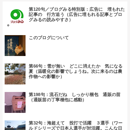
第120句／ブログみる特別版：広告に 埋もれた
記事の 行方追う（広告に埋もれる記事とブロ
グみるの読みやすさ）
このブログについて
第66句：雪が無い どこに消えたか 気になる
夏（温暖化の影響でしょうね。次に来るのは農
作物への影響か）
第198句：流石だね しっかり梱包 通販の苗
（通販苗の丁寧梱包に感動）
第32句：海超えて 投打で活躍 ３選手（ワー
ルドシリーズで日本人選手が対活躍。こんな日