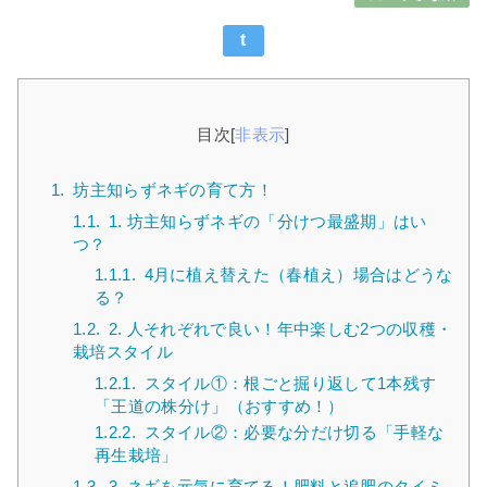
t
目次
[
非表示
]
1.
坊主知らずネギの育て方！
1.1.
1. 坊主知らずネギの「分けつ最盛期」はい
つ？
1.1.1.
4月に植え替えた（春植え）場合はどうな
る？
1.2.
2. 人それぞれで良い！年中楽しむ2つの収穫・
栽培スタイル
1.2.1.
スタイル①：根ごと掘り返して1本残す
「王道の株分け」（おすすめ！）
1.2.2.
スタイル②：必要な分だけ切る「手軽な
再生栽培」
1.3.
3. ネギを元気に育てる！肥料と追肥のタイミ