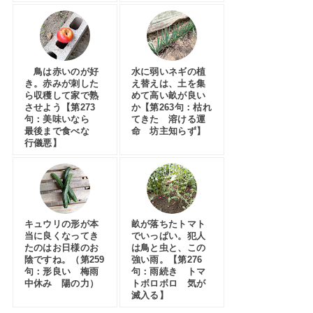
鳥は赤いのが好
水に弱いネギの植
き。赤みが刺した
え替えは、土を集
ら収穫して家で熟
めて高い畝が良い
させよう【第273
か【第263句：枯れ
句：美味いなら
てきた 溶ける運
最後まで食べな
命 坊主知らず】
行儀悪】
キュウリの形が本
畝が落ちたトマト
当に良くなってき
でいっぱい。犯人
たのはお日様のお
は鳥と虫と、この
陰ですね。（第259
強い雨。【第276
句：形良い 梅雨
句：雨続き トマ
中休み 陽の力）
トボロボロ 気が
滅入る】