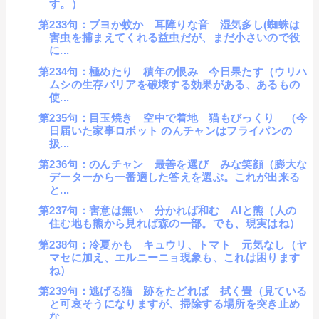
す。）
第233句：ブヨか蚊か 耳障りな音 湿気多し(蜘蛛は
害虫を捕まえてくれる益虫だが、まだ小さいので役
に...
第234句：極めたり 積年の恨み 今日果たす（ウリハ
ムシの生存バリアを破壊する効果がある、あるもの
使...
第235句：目玉焼き 空中で着地 猫もびっくり （今
日届いた家事ロボット のんチャンはフライパンの
扱...
第236句：のんチャン 最善を選び みな笑顔（膨大な
データーから一番適した答えを選ぶ。これが出来る
と...
第237句：害意は無い 分かれば和む AIと熊（人の
住む地も熊から見れば森の一部。でも、現実はね）
第238句：冷夏かも キュウリ、トマト 元気なし（ヤ
マセに加え、エルニーニョ現象も、これは困ります
ね）
第239句：逃げる猫 跡をたどれば 拭く畳（見ている
と可哀そうになりますが、掃除する場所を突き止め
な...