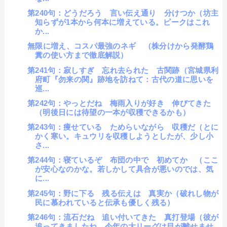
第240句：どうだろう 言い伝え通り 分けつか（坊主
知らずが1本から何本に増えている。ピークはこれ
か...
無限に増え、コスパ最強のネギ （株分けから発酵鶏
糞の使い方まで徹底解説）
第241句：寂しすぎ 忘れ去られた 古関跡（宮城県利
府町『勿来の関』跡地を訪ねて：古代の道に思いを
巡...
第242句：やっとだね 梅雨入りが好き 伸びてきた
（明後日には待望の一本が収穫できるかも）
第243句：痩せている ためらいながら 収穫だ（とに
かく寒い。キュウリを収穫しようとしたが、少し小
さ...
第244句：寝ているぞ 布団の中で 初めてか （ここ
が安心なのかな。若しかして具合が悪いのでは、気
に...
第245句：野に下る 残る伝えは 真実か（破れし物が
民に慕われていると伝承も優しく残る）
第246句：流石だね 追い付いてきた 真打登場（彼が
追ってきましたね。今年の大リーグは目が離せませ