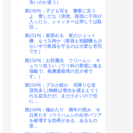
良いのか迷う）
第230句：子ども写る 警察に言う
よ 脅しだな（突然、画面に子供が
入ったら、シャッターは押しては駄
目...
第231句：家揺れる 夜のジェット
機 もう九時か（隊員も戦闘機も少
ない中で島国を守るのは大変な苦労
です）
第232句：お邪魔虫 ウリハムシ キ
ュウリ危うい（ウリ科の野菜に集る
強敵で、無農薬栽培の厄介者で
す。）
第233句：ブヨか蚊か 耳障りな音
湿気多し(蜘蛛は害虫を捕まえてく
れる益虫だが、まだ小さいので役
に...
第234句：極めたり 積年の恨み 今
日果たす（ウリハムシの生存バリア
を破壊する効果がある、あるもの
使...