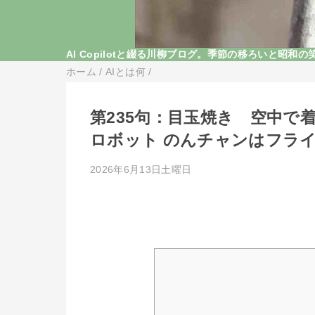
AI Copilotと綴る川柳ブログ。季節の移ろいと昭
ホーム
/
AIとは何
/
第235句：目玉焼き 空中で
ロボット のんチャンはフラ
2026年6月13日土曜日