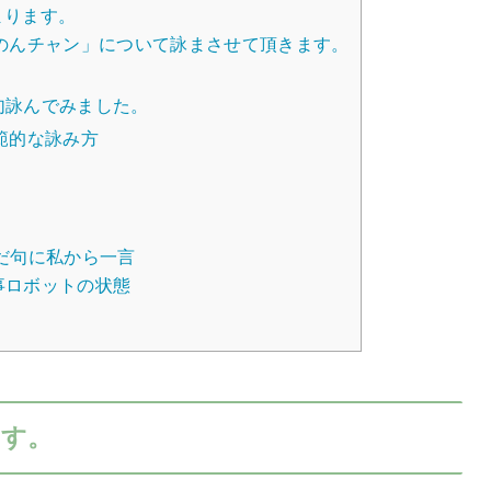
まります。
のんチャン」について詠まさせて頂きます。
句詠んでみました。
模範的な詠み方
詠んだ句に私から一言
事ロボットの状態
ます。