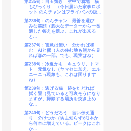
第235句：目玉焼き 空中で着地 猫
もびっくり （今日届いた家事ロボ
ット のんチャンはフライパンの扱...
第236句：のんチャン 最善を選び
みな笑顔（膨大なデーターから一番
適した答えを選ぶ。これが出来る
と...
第237句：害意は無い 分かれば和
む AIと熊（人の住む地も熊から見
れば森の一部。でも、現実はね）
第238句：冷夏かも キュウリ、トマ
ト 元気なし（ヤマセに加え、エル
ニーニョ現象も、これは困ります
ね）
第239句：逃げる猫 跡をたどれば
拭く畳（見ていると可哀そうになり
ますが、掃除する場所を突き止め
な...
第240句：どうだろう 言い伝え通
り 分けつか（坊主知らずが1本か
ら何本に増えている。ピークはこれ
か...