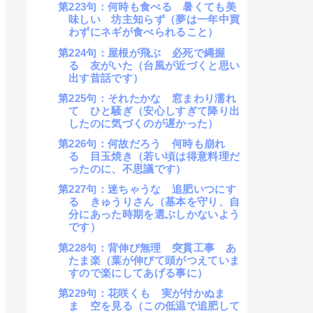
第223句：何時も食べる 暑くても美
味しい 坊主知らず（夢は一年中買
わずにネギが食べられること）
第224句：屋根が飛ぶ 必死で縄握
る 友がいた（台風が近づくと思い
出す昔話です）
第225句：それたかな 窓まわり濡れ
て ひと騒ぎ（安心しすぎて降り出
したのに気づくのが遅かった）
第226句：何故だろう 何時も崩れ
る 目玉焼き（若い頃は得意料理だ
ったのに、不思議です）
第227句：迷ちゃうな 追肥いつにす
る きゅうりさん（基本を守り、自
分にあった時期を選ぶしかないよう
です）
第228句：背伸び無理 突貫工事 あ
たま楽（葉が伸びて頭がつえていま
すので楽にしてあげる事に）
第229句：花咲くも 実が付かぬま
ま 空を見る（この低温で追肥して