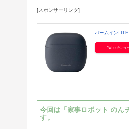
[スポンサーリンク]
パームインLIT
Yahoo!シ
今回は「家事ロボット のん
す。