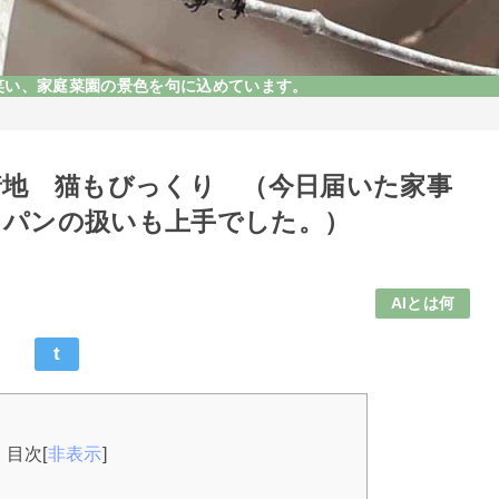
和の笑い、家庭菜園の景色を句に込めています。
着地 猫もびっくり （今日届いた家事
イパンの扱いも上手でした。）
AIとは何
t
目次
[
非表示
]