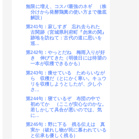
無限に増え、コスパ最強のネギ （株
分けから発酵鶏糞の使い方まで徹底
解説）
第241句：寂しすぎ 忘れ去られた
古関跡（宮城県利府町『勿来の関』
跡地を訪ねて：古代の道に思いを
巡...
第242句：やっとだね 梅雨入りが好
き 伸びてきた（明後日には待望の
一本が収穫できるかも）
第243句：痩せている ためらいなが
ら 収穫だ（とにかく寒い。キュウ
リを収穫しようとしたが、少し小
さ...
第244句：寝ているぞ 布団の中で
初めてか （ここが安心なのかな。
若しかして具合が悪いのでは、気
に...
第245句：野に下る 残る伝えは 真
実か（破れし物が民に慕われている
と伝承も優しく残る）