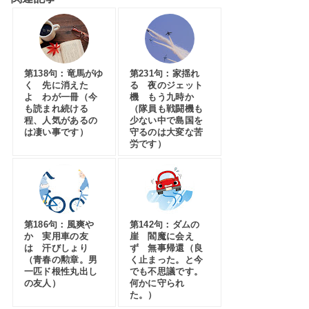
第138句：竜馬がゆ
第231句：家揺れ
く 先に消えた
る 夜のジェット
よ わが一冊（今
機 もう九時か
も読まれ続ける
（隊員も戦闘機も
程、人気があるの
少ない中で島国を
は凄い事です）
守るのは大変な苦
労です）
第186句：風爽や
第142句：ダムの
か 実用車の友
崖 閻魔に会え
は 汗びしょり
ず 無事帰還（良
（青春の勲章。男
く止まった。と今
一匹ド根性丸出し
でも不思議です。
の友人）
何かに守られ
た。）