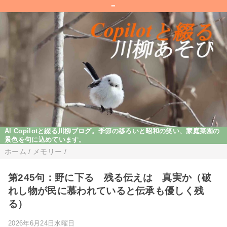
=
AI Copilotと綴る川柳ブログ。季節の移ろいと昭和の笑い、家庭菜園の
景色を句に込めています。
ホーム
/
メモリー
/
第245句：野に下る 残る伝えは 真実か（破
れし物が民に慕われていると伝承も優しく残
る）
2026年6月24日水曜日