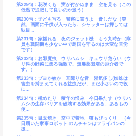
第229句：花咲くも 実が付かぬまま 空を見る（この
低温で追肥して良いのか迷う）
第230句：子ども写る 警察に言うよ 脅しだな（突
然、画面に子供が入ったら、シャッターは押しては
駄目...
第231句：家揺れる 夜のジェット機 もう九時か（隊
員も戦闘機も少ない中で島国を守るのは大変な苦労
です）
第232句：お邪魔虫 ウリハムシ キュウリ危うい（ウ
リ科の野菜に集る強敵で、無農薬栽培の厄介者で
す。）
第233句：ブヨか蚊か 耳障りな音 湿気多し(蜘蛛は
害虫を捕まえてくれる益虫だが、まだ小さいので役
に...
第234句：極めたり 積年の恨み 今日果たす（ウリハ
ムシの生存バリアを破壊する効果がある、あるもの
使...
第235句：目玉焼き 空中で着地 猫もびっくり （今
日届いた家事ロボット のんチャンはフライパンの
扱...