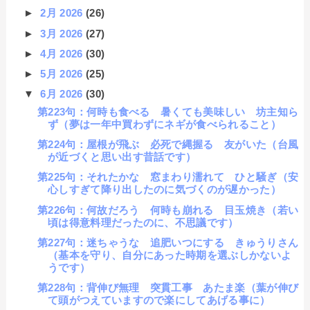
►
2月 2026
(26)
►
3月 2026
(27)
►
4月 2026
(30)
►
5月 2026
(25)
▼
6月 2026
(30)
第223句：何時も食べる 暑くても美味しい 坊主知ら
ず（夢は一年中買わずにネギが食べられること）
第224句：屋根が飛ぶ 必死で縄握る 友がいた（台風
が近づくと思い出す昔話です）
第225句：それたかな 窓まわり濡れて ひと騒ぎ（安
心しすぎて降り出したのに気づくのが遅かった）
第226句：何故だろう 何時も崩れる 目玉焼き（若い
頃は得意料理だったのに、不思議です）
第227句：迷ちゃうな 追肥いつにする きゅうりさん
（基本を守り、自分にあった時期を選ぶしかないよ
うです）
第228句：背伸び無理 突貫工事 あたま楽（葉が伸び
て頭がつえていますので楽にしてあげる事に）