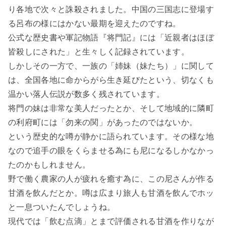
り各地で次々と誅殺されました。中国の三国志に登場す
る呂布の様にはかない最期を迎えたのですね。
公式な歴史書や軍記物語『将門記』には「近親者はほぼ
皆殺しにされた」と生々しく記録されています。
しかしその一方で、一族の「姉妹（妹たち）」に関して
は、全国各地に命からがら生き延びたという、切なくも
温かい落人伝説が数多く残されています。
将門の妹は非常な美人だったとか、そして地域的に隣町
の利府町には「勿来の関」があったのではないか。
という歴史的な噂が静かに語られています。その様な地
なので追手の眼をくらませる為にも尼になるしかなかっ
たのかもしれません。
野で働く農家の人が疲れを癒す為に、この尼さんが作る
甘酒を飲んだとか。噂は広まり旅人も甘酒を飲んでホッ
と一息ついたんでしょうね。
現代では「飲む点滴」とまで評価される甘酒を作りなが