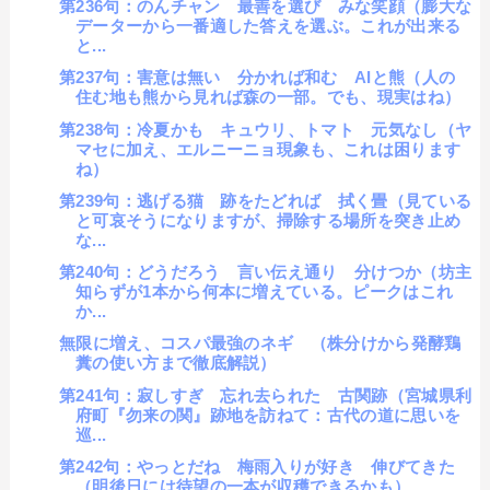
第236句：のんチャン 最善を選び みな笑顔（膨大な
データーから一番適した答えを選ぶ。これが出来る
と...
第237句：害意は無い 分かれば和む AIと熊（人の
住む地も熊から見れば森の一部。でも、現実はね）
第238句：冷夏かも キュウリ、トマト 元気なし（ヤ
マセに加え、エルニーニョ現象も、これは困ります
ね）
第239句：逃げる猫 跡をたどれば 拭く畳（見ている
と可哀そうになりますが、掃除する場所を突き止め
な...
第240句：どうだろう 言い伝え通り 分けつか（坊主
知らずが1本から何本に増えている。ピークはこれ
か...
無限に増え、コスパ最強のネギ （株分けから発酵鶏
糞の使い方まで徹底解説）
第241句：寂しすぎ 忘れ去られた 古関跡（宮城県利
府町『勿来の関』跡地を訪ねて：古代の道に思いを
巡...
第242句：やっとだね 梅雨入りが好き 伸びてきた
（明後日には待望の一本が収穫できるかも）