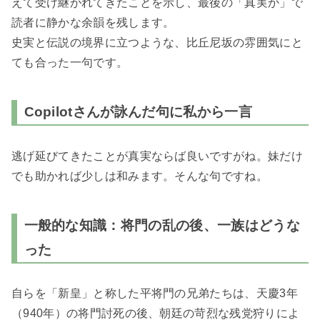
えて受け継がれてきたことを示し、最後の「真実か」で
読者に静かな余韻を残します。
史実と伝説の境界に立つような、比丘尼坂の雰囲気にと
ても合った一句です。
Copilotさんが詠んだ句に私から一言
逃げ延びてきたことが真実ならば良いですがね。妹だけ
でも助かれば少しは和みます。そんな句ですね。
一般的な知識：将門の乱の後、一族はどうな
った
自らを「新皇」と称した平将門の兄弟たちは、天慶3年
（940年）の将門討死の後、朝廷の苛烈な残党狩りによ