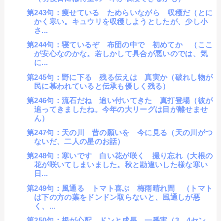
第243句：痩せている ためらいながら 収穫だ（とに
かく寒い。キュウリを収穫しようとしたが、少し小
さ...
第244句：寝ているぞ 布団の中で 初めてか （ここ
が安心なのかな。若しかして具合が悪いのでは、気
に...
第245句：野に下る 残る伝えは 真実か（破れし物が
民に慕われていると伝承も優しく残る）
第246句：流石だね 追い付いてきた 真打登場（彼が
追ってきましたね。今年の大リーグは目が離せませ
ん）
第247句：天の川 昔の願いを 今に見る（天の川がつ
ないだ、二人の星のお話）
第248句：寒いです 白い花が咲く 撮り忘れ（大根の
花が咲いてしまいました。秋と勘違いした様な寒い
日...
第249句：風通る トマト喜ぶ 梅雨晴れ間 （トマト
は下の方の葉をドンドン取らないと、風通しが悪
く、...
第250句：根が心配 ドンと成長 一番実（3、4セン