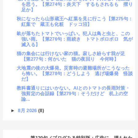
を思う。【第274句：炎天下 するもされるも 摺り
足か】
秋になったら山形蔵王へ紅葉を見に行こう【第275句：
紅葉で 蔵王も化粧 ドッコ沼】
畝が落ちたトマトでいっぱい。犯人は鳥と虫と、この
強い雨。【第276句：雨続き トマトボロボロ 気が
滅入る】
猫の集会には行けない家の猫。寂しさ紛らす我が足
【第277句：何かいた 猫の夜回り 今何時】
大地震の後の大爆発。災害時の避難場所がこうなった
ら怖い。【第278句：どうしよう 逃げ場爆発 怪談
だ】
教科書通りにはいかない。AIとのトマトの長雨対策・
強剪定の会話録【第279句：そうだけど 机上の空
論...
►
8月 2026
(8)
第120句／ブログみる特別版：広告に 埋もれた