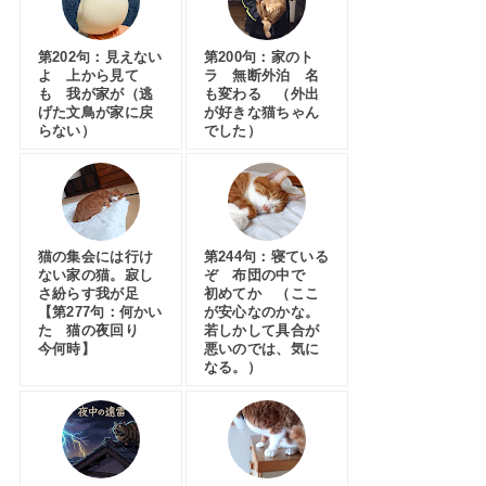
第202句：見えない
第200句：家のト
よ 上から見て
ラ 無断外泊 名
も 我が家が（逃
も変わる （外出
げた文鳥が家に戻
が好きな猫ちゃん
らない）
でした）
猫の集会には行け
第244句：寝ている
ない家の猫。寂し
ぞ 布団の中で
さ紛らす我が足
初めてか （ここ
【第277句：何かい
が安心なのかな。
た 猫の夜回り
若しかして具合が
今何時】
悪いのでは、気に
なる。）