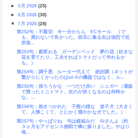
►
5月 2026
(25)
►
6月 2026
(30)
▼
7月 2026
(28)
第252句：不親切 今一分からん ECモール （で
も、買わないで良かった。枝豆に集る虫は強烈で近
所迷...
第253句：庭変わる ガーデンベッド 夢の花（好きな
花を育てたり、工夫すればトマトだって作れるか
も。）
第254句：調子悪 ルーター代えて 絶好調（ネットが
繋がりにくかったのはwi-fiの機器ではなく、ル...
第255句：採ろうかな 一つだけ赤い シュガー（通販
で買ったミニトマト、次のが赤くなるのは何時か
な。...
第256句：抱きつかれた 子熊の様な 迷子犬（大きく
て、人懐こくて、とにかく穏やかな犬でした。）
第257句：やっぱりね 句は縦組みだ AIさんよ（約
３ヶ月をアドセンス挑戦で棒に振りました。やはり
地...