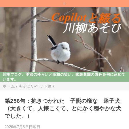
=
川柳ブログ。季節の移ろいと昭和の笑い、家庭菜園の景色を句に込めて
います。
ホーム
/
もぞこいペット達
/
第256句：抱きつかれた 子熊の様な 迷子犬
（大きくて、人懐こくて、とにかく穏やかな犬
でした。）
2026年7月5日日曜日