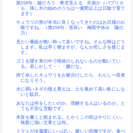
第258句：嘘だろう 青空見える 失敗か（パプリカ
も、挿し木の始めのうちは一週間以上は日陰で育て
ます）
キュウリの形が本当に良くなってきたのはお日様のお
陰ですね。（第259句：形良い 梅雨中休み 陽の
力）
見たい番組が無い時って多いですね。そんな時はどう
します。私は早く寝ますが、なんか侘しさを感じま
す。
ゴミを隠す草の中で得体のしれないものが動いてい
る。若しかして・・・嫌だな。
持て余したキュウリをお裾分けしたら、わらしべ長者
になりそう。
水に弱いネギの植え替えは、土を集めて高い畝にしな
いと駄目。
あなたは何をしたいのか、理解する人はいるのか、と
ても不安な言動です。
本音を書くと睨まれる。とかくこの世はやりにくい。
検索に強い文章とは何。
トマトが冷蔵庫にいっぱい。嬉しい悲鳴ですが、食べ