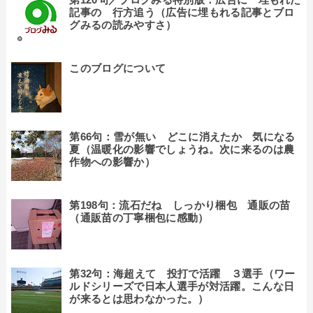
記事の 行方追う（広告に埋もれる記事とブロ
グみるの読みやすさ）
このブログについて
第66句：雪が無い どこに消えたか 気になる
夏（温暖化の影響でしょうね。次に来るのは農
作物への影響か）
第198句：流石だね しっかり梱包 通販の苗
（通販苗の丁寧梱包に感動）
第32句：海超えて 投打で活躍 ３選手（ワー
ルドシリーズで日本人選手が対活躍。こんな日
が来るとは思わなかった。）