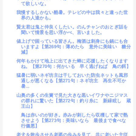
て欲しいな。
我慢するしかない酷暑。テレビの中は我々と違った世
界の人達かも。
賢太君は鬼と仲良くしたい。のんチャンのおとぎ話を
聞いて情景を思い浮かべ、言いました。
値上げで困っている皆さん。梅酒は刺身にも鍋にも合
いますよ【第269句：薄めたら 意外に美味い 糖分
減】
何年もかけて地上に出てきた蝉に応援したくなります
ね。【第270句：何かいる 早く逃げねば 鳥の餌】
猛暑に弱いネギ坊主は干しておいた防虫ネットも風邪
通しが悪くなる【第271句：ネギ坊主 再生不可か
暑...
山奥の多くの生簀で見た大きな黒いイワナやニジマス
の群れに驚いた【第272句：釣り糸に 新緑眩し 蔵
王山】
鳥は赤いのが好き。赤みが刺したら収穫して家で熟
させよう【第273句：美味いなら 最後まで食べな
行儀悪】
老犬を散歩させる老婆の歩みを見て、共に老いた主従